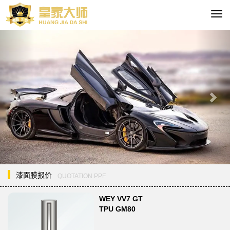
切
换
Previous
Nex
导
航
漆面膜报价
QUOTATION PPF
WEY VV7 GT
TPU GM80