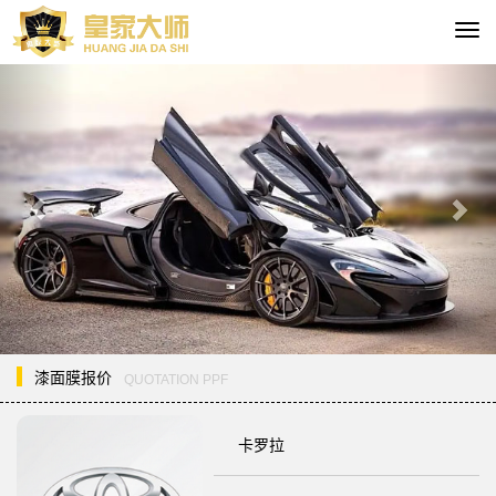
切
换
Previous
Nex
导
航
漆面膜报价
QUOTATION PPF
卡罗拉