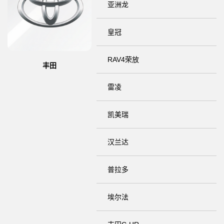
亚洲龙
皇冠
RAV4荣放
丰田
雷凌
凯美瑞
汉兰达
普拉多
埃尔法