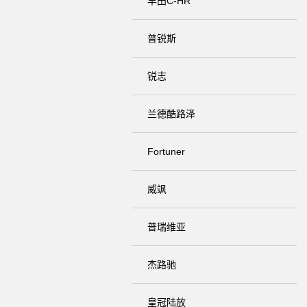
丰田C-HR
普锐斯
锐志
兰德酷路泽
Fortuner
威飒
普瑞维亚
杰路驰
皇冠陆放