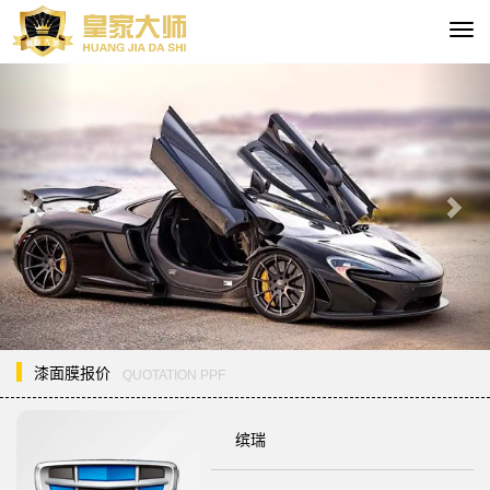
切
换
Previous
Nex
导
航
漆面膜报价
QUOTATION PPF
缤瑞